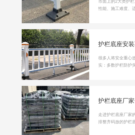
市面上的2大类护
性能、施工难度、适
护栏底座安装
很多人将安全重心
实：多数护栏防护
形式、失去实......
护栏底座厂家
走进护栏底座厂家
排整齐码放的护栏
业的真实......