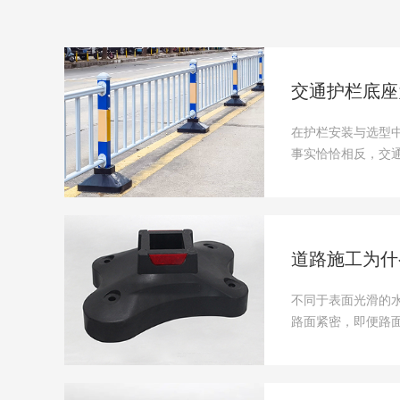
交通护栏底座
在护栏安装与选型
事实恰恰相反，交
栏的防护功能......
道路施工为什
不同于表面光滑的
路面紧密，即便路
抵御车流风压......