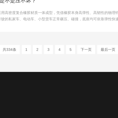
是不是压不坏？
采用高密度复合橡胶材质一体成型，凭借橡胶本身高弹性、高韧性的物理
行驶的私家车、电动车、小型货车正常碾压、碰撞，底座均可依靠弹性快
共334条
1
2
3
4
5
下一页
最后一页