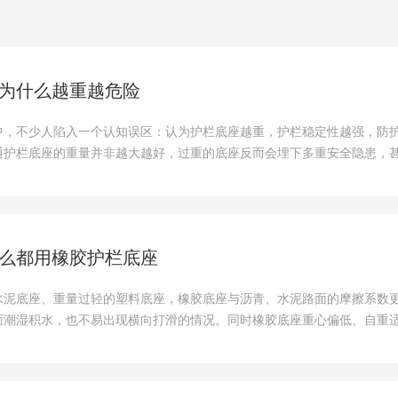
为什么越重越危险
中，不少人陷入一个认知误区：认为护栏底座越重，护栏稳定性越强，防
通护栏底座的重量并非越大越好，过重的底座反而会埋下多重安全隐患，
么都用橡胶护栏底座
水泥底座、重量过轻的塑料底座，橡胶底座与沥青、水泥路面的摩擦系数
面潮湿积水，也不易出现横向打滑的情况。同时橡胶底座重心偏低、自重