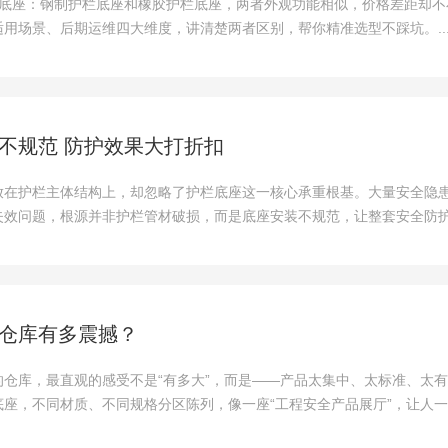
栏底座：钢制护栏底座和橡胶护栏底座，两者外观功能相似，价格差距却不
用场景、后期运维四大维度，讲清楚两者区别，帮你精准选型不踩坑。..
不规范 防护效果大打折扣
放在护栏主体结构上，却忽略了护栏底座这一核心承重根基。大量安全隐
失效问题，根源并非护栏管材破损，而是底座安装不规范，让整套安全防
仓库有多震撼？
的仓库，最直观的感受不是“有多大”，而是——产品太集中、太标准、太
底座，不同材质、不同规格分区陈列，像一座“工程安全产品展厅”，让人