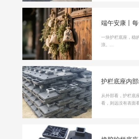
端午安康丨每
一块护栏底座，稳
浪。...
护栏底座内部
从外部看，护栏底
看，则远没有表面看